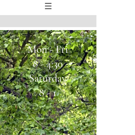
Mon - Fri
8 - 4:30
Saturday
8 - 1