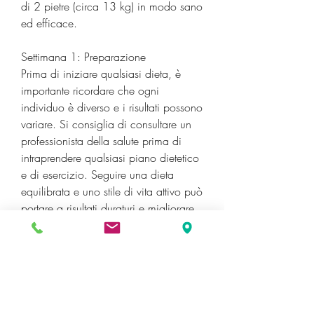
di 2 pietre (circa 13 kg) in modo sano 
ed efficace.
Settimana 1: Preparazione
Prima di iniziare qualsiasi dieta, è 
importante ricordare che ogni 
individuo è diverso e i risultati possono 
variare. Si consiglia di consultare un 
professionista della salute prima di 
intraprendere qualsiasi piano dietetico 
e di esercizio. Seguire una dieta 
equilibrata e uno stile di vita attivo può 
portare a risultati duraturi e migliorare 
la salute complessiva., correre o 
nuotare con esercizi di resistenza per 
tonificare i muscoli. L'obiettivo è di 
fare almeno 150 minuti di attività 
fisica moderata ogni settimana.