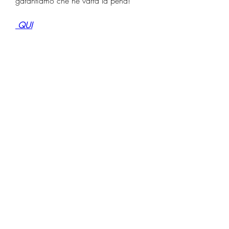
garantiamo che ne varrà la pena!
 QUI