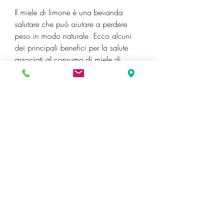
Il miele di limone è una bevanda 
salutare che può aiutare a perdere 
peso in modo naturale. Ecco alcuni 
dei principali benefici per la salute 
associati al consumo di miele di 
limone:
1. Stimola il metabolismo
Il limone è ricco di vitamina C che 
aiuta ad accelerare il metabolismo e a 
bruciare i grassi in eccesso. Il miele, 
che aiuta a stimolare la produzione di 
bile, riducendo la fame e impedendo 
di mangiare in eccesso.