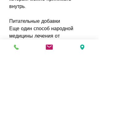
внутрь.
Питательные добавки
Еще один способ народной 
медицины лечения от 
алкоголизма – это применение 
питательных добавок. Например, 
можно начать заниматься 
спортом, витаминами и 
минералами. Это поможет 
организму быстрее 
восстановиться после 
употребления алкогольных 
напитков.
Вывод
Народная медицина предлагает 
много способов лечения от 