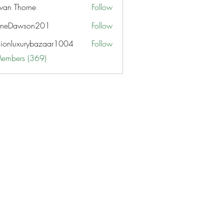
van Thorne
Follow
aneDawson201
Follow
awson201
hionluxurybazaar1004
Follow
uxurybazaar1004
Members (369)