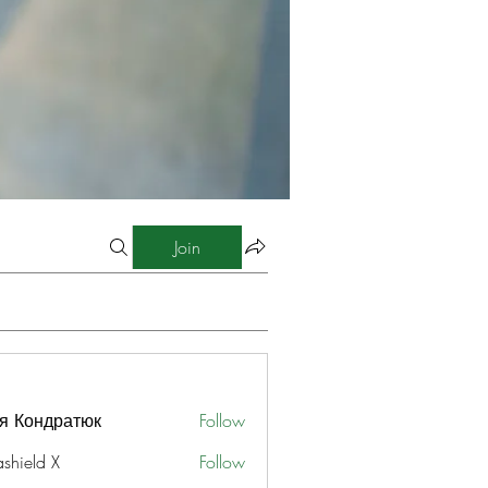
Join
я Кондратюк
Follow
ashield X
Follow