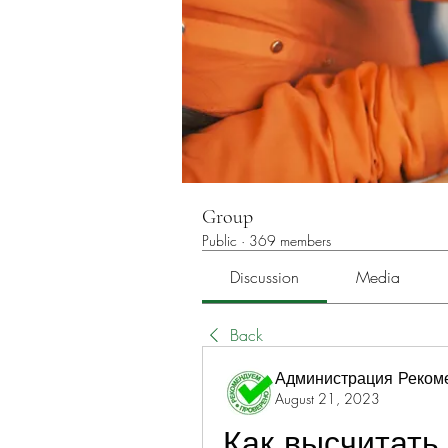
Group
Public
·
369 members
Discussion
Media
Back
Администрация Реком
August 21, 2023
Как высчитать