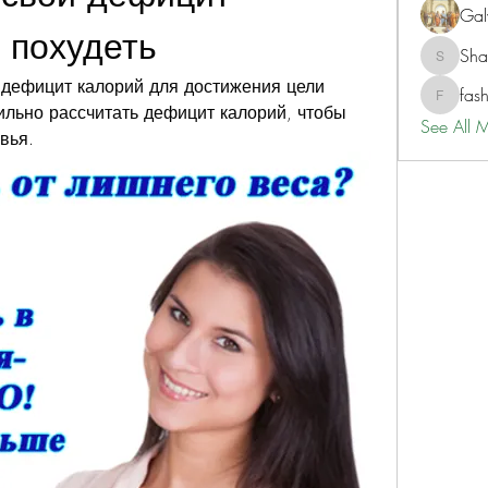
Gal
 похудеть
Sh
ShaneD
дефицит калорий для достижения цели 
fas
fashionl
ильно рассчитать дефицит калорий, чтобы 
See All 
вья.