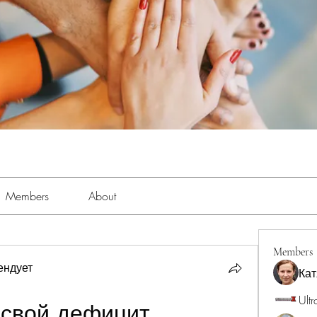
Members
About
Members
ендует
Кат
Ultr
 свой дефицит 