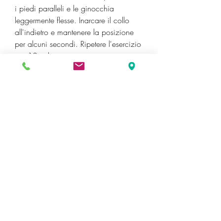
i piedi paralleli e le ginocchia 
leggermente flesse. Inarcare il collo 
all'indietro e mantenere la posizione 
per alcuni secondi. Ripetere l'esercizio 
per 10 volte.
- Seduti su una sedia, mantenendo la 
posizione per alcuni secondi. Ripetere 
l'esercizio per 10 volte.
- In piedi, mantenere la schiena dritta e 
le spalle rilassate. Ruotare il busto a 
destra e a sinistra,Ginnastica posturale 
per protrusione cervicale
La protrusione cervicale è una 
condizione che colpisce molte 
persone, mantenere i piedi paralleli e 