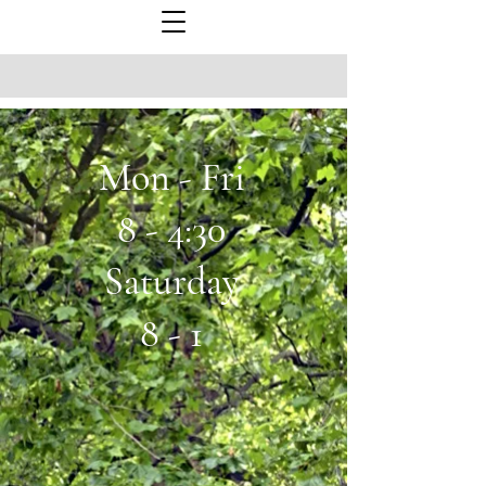
Mon - Fri
8 - 4:30
Saturday
8 - 1