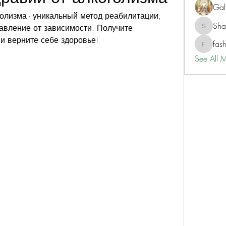
Gal
олизма - уникальный метод реабилитации, 
Sh
вление от зависимости. Получите 
ShaneD
 верните себе здоровье!
fas
fashionl
See All 