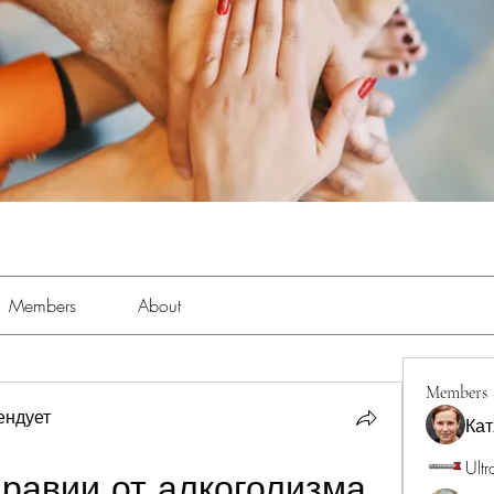
Members
About
Members
ендует
Кат
Ultr
дравии от алкоголизма