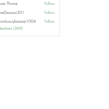
van Thorne
Follow
aneDawson201
Follow
awson201
hionluxurybazaar1004
Follow
uxurybazaar1004
Members (369)