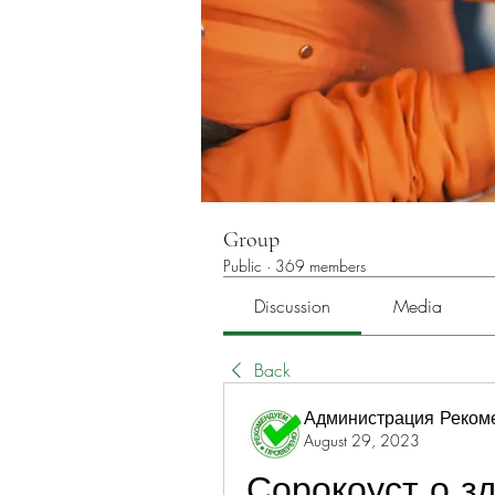
Group
Public
·
369 members
Discussion
Media
Back
Администрация Реком
August 29, 2023
Сорокоуст о з