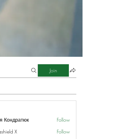
Join
я Кондратюк
Follow
ashield X
Follow