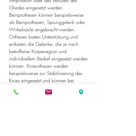
Amputation oder des Verlustes des 
Gliedes eingesetzt werden. 
Beinprothesen können beispielsweise 
als Beinprothesen, Sprunggelenk oder 
Wirbelsäule angebracht werden. 
Orthesen bieten Unterstützung und 
entlasten die Gelenke, die je nach 
betroffener Körperregion und 
individuellem Bedarf eingesetzt werden 
können. Knieorthesen werden 
beispielsweise zur Stabilisierung des 
Knies eingesetzt und können bei 
Verletzungen wie Kreuzbandrissen oder 
Arthrose helfen. Handgelenkorthesen 
werden zur Stabilisierung des 
Handgelenks verwendet und können 
bei Karpaltunnelsyndrom oder 
Sehnenscheidenentzündungen 
entlastend wirken.