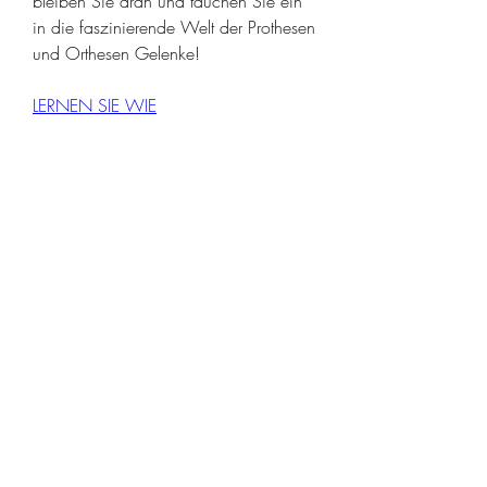
bleiben Sie dran und tauchen Sie ein 
in die faszinierende Welt der Prothesen 
und Orthesen Gelenke!
LERNEN SIE WIE