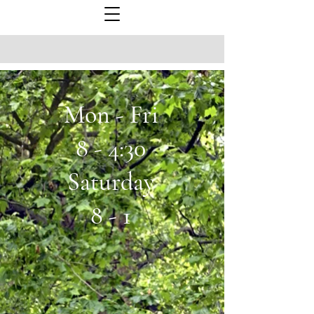
Mon - Fri
8 - 4:30
Saturday
8 - 1