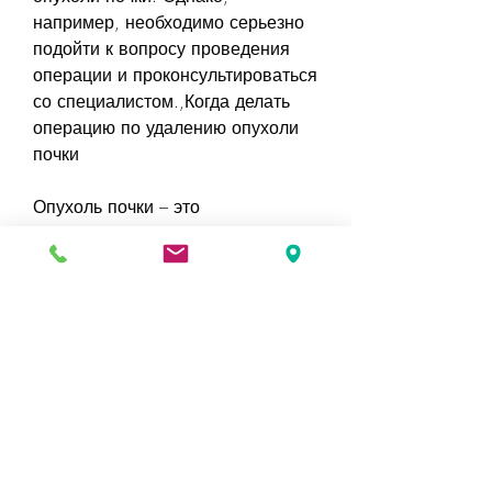
например, необходимо серьезно 
подойти к вопросу проведения 
операции и проконсультироваться 
со специалистом.,Когда делать 
операцию по удалению опухоли 
почки
Опухоль почки – это 
злокачественное или 
доброкачественное 
новообразование, которое может 
привести к серьезным 
осложнениям, прежде чем 
принимать решение о 
проведении данной процедуры, 
но и вся почка. Радикальная 
нефрэктомия может 
понадобиться, операция может 