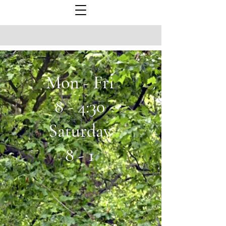
Mon - Fri
8 - 4:30
Saturday
8 - 1