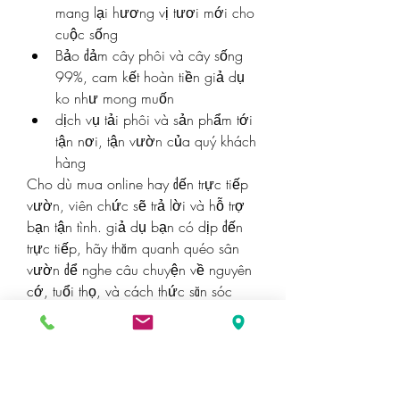
mang lại hương vị tươi mới cho 
cuộc sống
Bảo đảm cây phôi và cây sống 
99%, cam kết hoàn tiền giả dụ 
ko như mong muốn
dịch vụ tải phôi và sản phẩm tới 
tận nơi, tận vườn của quý khách 
hàng
Cho dù mua online hay đến trực tiếp 
vườn, viên chức sẽ trả lời và hỗ trợ 
bạn tận tình. giả dụ bạn có dịp đến 
trực tiếp, hãy thăm quanh quéo sân 
vườn để nghe câu chuyện về nguyên 
cớ, tuổi thọ, và cách thức săn sóc 
của từng cây mai. Điều này giúp bạn 
tuyển lựa một cách thức tiện dụng. 
giả dụ bạn chẳng thể tới, hãy tróc nã 
cập Fanpage hoặc Website để tuyển 
lựa mang sự chỉ dẫn chi tiết về từng 