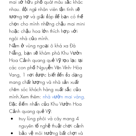
mai sở hữu phổ quát màu sắc khác 
nhau. đội ngũ nhân viên tận tình sẽ 
tương trợ và giải đáp để bạn có thể 
chọn cho mình những chậu mai mini 
hoặc chậu hoa lớn thích hợp với 
ngôi nhà của mình.
Nằm ở vùng ngoại ô khá xa Đà 
Nẵng, bạn sẽ khám phá Khu Vườn 
Hoa Cảnh quang quẻ Vỹ tọa lạc tại 
các con phố Nguyễn Văn Vĩnh- Hòa 
Vang, 1 nơi được biết đến đa dạng 
mang chất lượng và nhà sản xuất 
chăm sóc khách hàng xuất sắc của 
mình.Xem thêm: 
nhà vườn mai vàng
.
Đặc điểm nhấn của Khu Vườn Hoa 
Cảnh quang quẻ Vỹ:
truy lùng phôi và cây mang 4 
nguyên tố nghệ thuật chơi cảnh
bảo vệ môi trường bất chợt và 