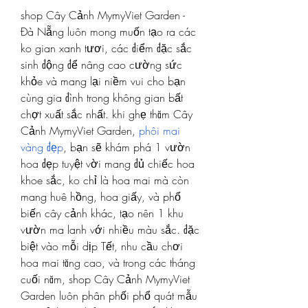
shop Cây Cảnh MymyViet Garden - 
Đà Nẵng luôn mong muốn tạo ra các 
ko gian xanh tươi, các điểm đặc sắc 
sinh động để nâng cao cường sức 
khỏe và mang lại niềm vui cho bạn 
cùng gia đình trong không gian bất 
chợt xuất sắc nhất. khi ghẹ thăm Cây 
Cảnh MymyViet Garden, 
phôi mai 
vàng đẹp
, bạn sẽ khám phá 1 vườn 
hoa đẹp tuyệt vời mang đủ chiếc hoa 
khoe sắc, ko chỉ là hoa mai mà còn 
mang huê hồng, hoa giấy, và phổ 
biến cây cảnh khác, tạo nên 1 khu 
vườn ma lanh với nhiều màu sắc. đặc 
biệt vào mỗi dịp Tết, nhu cầu chơi 
hoa mai tăng cao, và trong các tháng 
cuối năm, shop Cây Cảnh MymyViet 
Garden luôn phân phối phổ quát mẫu 