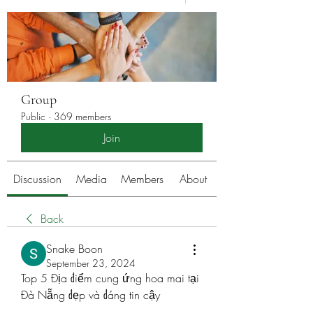
Group
Public
·
369 members
Join
Discussion
Media
Members
About
Back
Snake Boon
September 23, 2024
Top 5 Địa điểm cung ứng hoa mai tại 
Đà Nẵng đẹp và đáng tin cậy