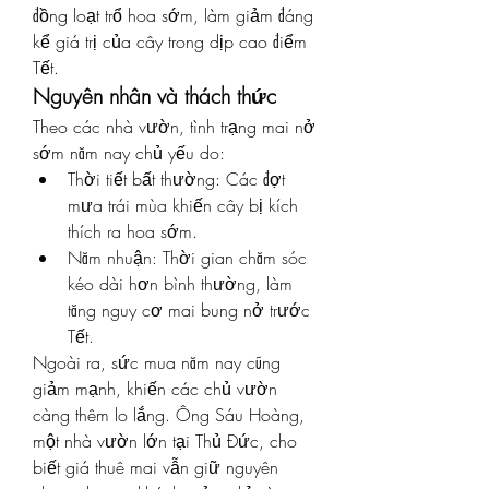
đồng loạt trổ hoa sớm, làm giảm đáng 
kể giá trị của cây trong dịp cao điểm 
Tết.
Nguyên nhân và thách thức
Theo các nhà vườn, tình trạng mai nở 
sớm năm nay chủ yếu do:
Thời tiết bất thường: Các đợt 
mưa trái mùa khiến cây bị kích 
thích ra hoa sớm.
Năm nhuận: Thời gian chăm sóc 
kéo dài hơn bình thường, làm 
tăng nguy cơ mai bung nở trước 
Tết.
Ngoài ra, sức mua năm nay cũng 
giảm mạnh, khiến các chủ vườn 
càng thêm lo lắng. Ông Sáu Hoàng, 
một nhà vườn lớn tại Thủ Đức, cho 
biết giá thuê mai vẫn giữ nguyên 