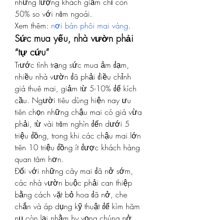
nhưng lượng khách giảm chỉ còn 
50% so với năm ngoái.
Xem thêm:
nơi bán phôi mai vàng
.
Sức mua yếu, nhà vườn phải 
“tự cứu”
Trước tình trạng sức mua ảm đạm, 
nhiều nhà vườn đã phải điều chỉnh 
giá thuê mai, giảm từ 5-10% để kích 
cầu. Người tiêu dùng hiện nay ưu 
tiên chọn những chậu mai có giá vừa 
phải, từ vài trăm nghìn đến dưới 5 
triệu đồng, trong khi các chậu mai lớn 
trên 10 triệu đồng ít được khách hàng 
quan tâm hơn.
Đối với những cây mai đã nở sớm, 
các nhà vườn buộc phải can thiệp 
bằng cách vặt bỏ hoa đã nở, che 
chắn và áp dụng kỹ thuật để kìm hãm 
nụ còn lại nhằm hy vọng chúng nở 