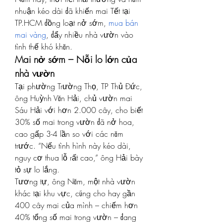
nhuận kéo dài đã khiến mai Tết tại 
TP.HCM đồng loạt nở sớm,
mua bán 
mai vàng
, đẩy nhiều nhà vườn vào 
tình thế khó khăn.
Mai nở sớm – Nỗi lo lớn của 
nhà vườn
Tại phường Trường Thọ, TP Thủ Đức, 
ông Huỳnh Văn Hải, chủ vườn mai 
Sáu Hải với hơn 2.000 cây, cho biết 
30% số mai trong vườn đã nở hoa, 
cao gấp 3-4 lần so với các năm 
trước. “Nếu tình hình này kéo dài, 
nguy cơ thua lỗ rất cao,” ông Hải bày 
tỏ sự lo lắng.
Tương tự, ông Năm, một nhà vườn 
khác tại khu vực, cũng cho hay gần 
400 cây mai của mình – chiếm hơn 
40% tổng số mai trong vườn – đang 