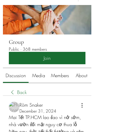
Group
Public
·
368 members
Join
Discussion
Media
Members
About
Back
Ròm Snaker
December 31, 2024
Mai Tết TP.HCM lao đao vì nở sớm, 
nhà vườn đối mặt nguy cơ thua lỗ
Năm nay, thời tiết thất thường và năm 