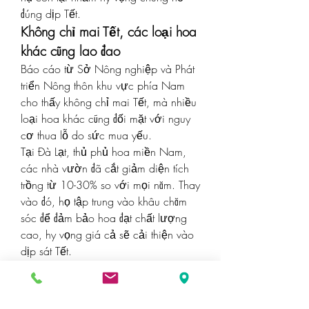
đúng dịp Tết.
Không chỉ mai Tết, các loại hoa 
khác cũng lao đao
Báo cáo từ Sở Nông nghiệp và Phát 
triển Nông thôn khu vực phía Nam 
cho thấy không chỉ mai Tết, mà nhiều 
loại hoa khác cũng đối mặt với nguy 
cơ thua lỗ do sức mua yếu.
Tại Đà Lạt, thủ phủ hoa miền Nam, 
các nhà vườn đã cắt giảm diện tích 
trồng từ 10-30% so với mọi năm. Thay 
vào đó, họ tập trung vào khâu chăm 
sóc để đảm bảo hoa đạt chất lượng 
cao, hy vọng giá cả sẽ cải thiện vào 
dịp sát Tết.
Hi vọng mong manh nhưng 
không bỏ cuộc
Dù đối mặt với nhiều thách thức, các 