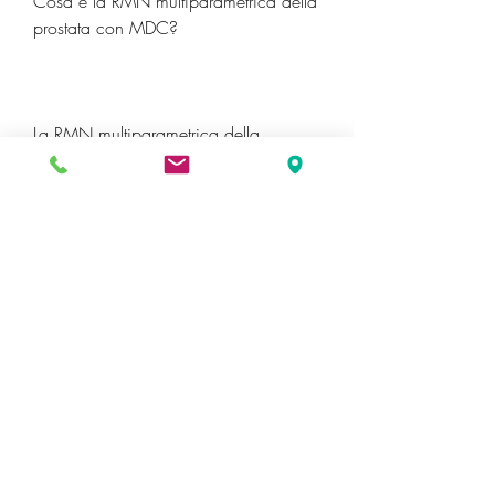
Cosa è la RMN multiparametrica della 
prostata con MDC?
La RMN multiparametrica della 
prostata con MDC è una tecnica di 
imaging medico che utilizza un 
campo magnetico e onde radio per 
generare immagini dettagliate della 
prostata e dei tessuti circostanti. La 
tecnica prevede l'uso di un mezzo di 
contrasto, con una sensibilità e 
specificità superiori rispetto ad altre 
tecniche di imaging.
Come si prepara per la RMN 