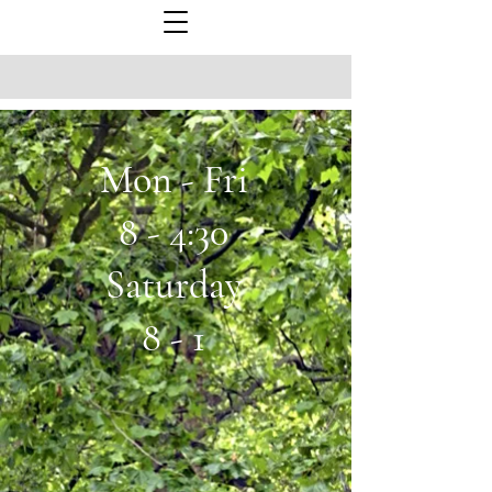
Mon - Fri
8 - 4:30
Saturday
8 - 1