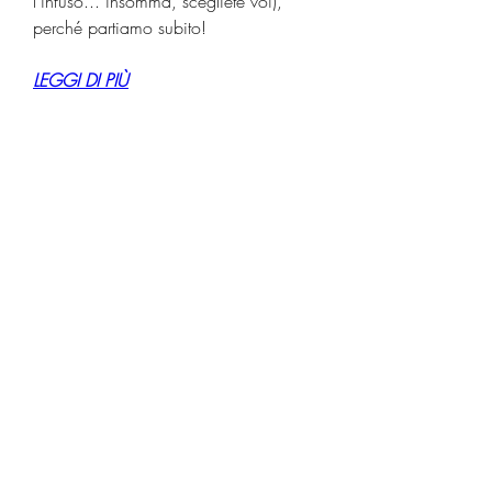
l'infuso... insomma, scegliete voi), 
perché partiamo subito!
LEGGI DI PIÙ