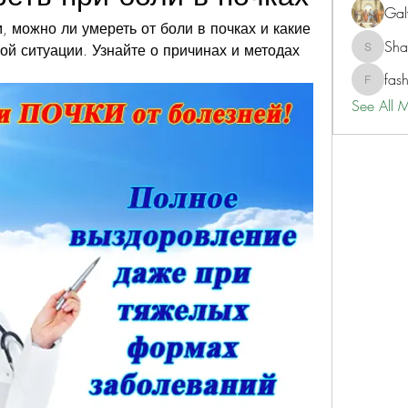
Gal
 можно ли умереть от боли в почках и какие 
Sh
ой ситуации. Узнайте о причинах и методах 
ShaneD
fas
fashionl
See All 