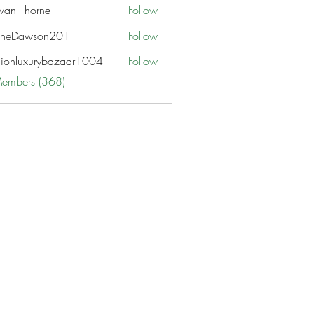
van Thorne
Follow
aneDawson201
Follow
awson201
hionluxurybazaar1004
Follow
uxurybazaar1004
Members (368)