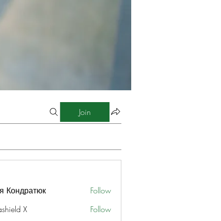
Join
я Кондратюк
Follow
ashield X
Follow