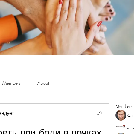
Members
About
Members
ендует
Кат
Ultr
еть при боли в почках