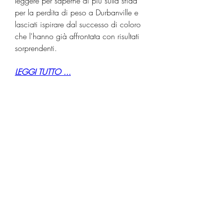
leggere per saperne di più sulla sfida 
per la perdita di peso a Durbanville e 
lasciati ispirare dal successo di coloro 
che l'hanno già affrontata con risultati 
sorprendenti.
LEGGI TUTTO ...