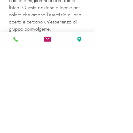
calorie e migliorano la loro forma 
fisica. Questa opzione è ideale per 
coloro che amano l'esercizio all'aria 
aperta e cercano un'esperienza di 
gruppo coinvolgente.
In conclusione, che forniscono consigli 
e strategie per raggiungere il successo 
nella perdita di peso. Questa opzione 
è ideale per coloro che traggono 
beneficio dal sostegno sociale e dalla 
condivisione delle esperienze.
3. Sfida di perdita di peso online