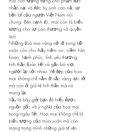
mai còn tượng trưng cho phẩm đức 
nhẫn nại và đức hy sinh cao cả, sự 
bền bỉ của người Việt Nam nói 
chung. Bên cạnh đó, mai còn là biểu 
tượng cho sự cao thượng và quyền 
quý.
Những đoá mai vàng nở rộ trong tiết 
xuân còn cho thấy niềm vui, niềm hân 
hoan, hạnh phúc, tình yêu thương, 
tinh thần đoàn kết và gắn bó mọi 
người lại với nhau. Vẻ đẹp của hoa 
mai không chỉ nằm ở sắc vàng rực rỡ 
mà còn ở giá trị tinh thần mà nó 
mang lại.
Vậy là bây giờ bạn đã hiểu được 
nguồn gốc và ý nghĩa của hoa mai 
trong ngày Tết. Hoa mai không chỉ là 
biểu tượng của mùa xuân mà còn 
mang trong mình những giá trị văn 