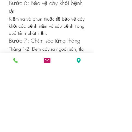
Bước 6: Bảo vệ cây khỏi bệnh 
tật
Kiểm tra và phun thuốc để bảo vệ cây 
khỏi các bệnh nấm và sâu bệnh trong 
quá trình phát triển.
Bước 7: Chăm sóc từng tháng
Tháng 1-2: Đem cây ra ngoài sân, tỉa 
bớt lá và nhánh không cần thiết.
Tháng 3-4: Bón phân và chăm sóc để 
cây phát triển tốt trong thời tiết mưa.
Tháng 5-6: Định dạng và tỉa cành 
theo ý thích, chống lại các bệnh nấm.
Tháng 7-8: Kiểm tra thân cây và đất để 
đảm bảo cây phát triển tốt và chuẩn bị 
cho giai đoạn nụ hoa.
Tháng 9-10: Giữ lá cho cây đến mùa 
ra hoa, tránh sử dụng phân có hàm 
lượng đạm cao.