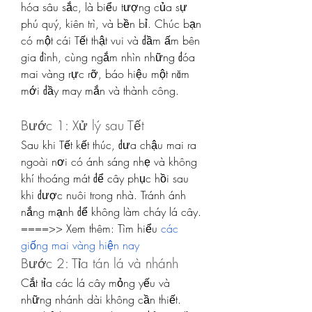
hóa sâu sắc, là biểu tượng của sự 
phú quý, kiên trì, và bền bỉ. Chúc bạn 
có một cái Tết thật vui và đầm ấm bên 
gia đình, cùng ngắm nhìn những đóa 
mai vàng rực rỡ, báo hiệu một năm 
mới đầy may mắn và thành công.
Bước 1: Xử lý sau Tết
Sau khi Tết kết thúc, đưa chậu mai ra 
ngoài nơi có ánh sáng nhẹ và không 
khí thoáng mát để cây phục hồi sau 
khi được nuôi trong nhà. Tránh ánh 
nắng mạnh để không làm cháy lá cây.
====>> Xem thêm: Tìm hiểu 
các 
giống mai vàng hiện nay
Bước 2: Tỉa tán lá và nhánh
Cắt tỉa các lá cây mỏng yếu và 
những nhánh dài không cần thiết. 