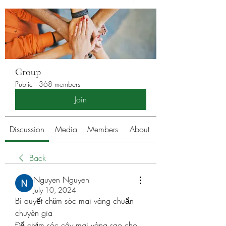
Group
Public
·
368 members
Join
Discussion
Media
Members
About
Back
Nguyen Nguyen
July 10, 2024
Bí quyết chăm sóc mai vàng chuẩn 
chuyên gia
Để chăm sóc cây mai vàng sao cho 