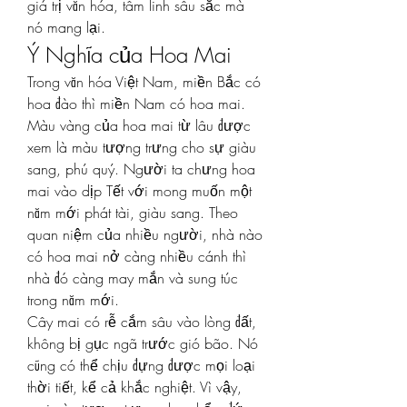
giá trị văn hóa, tâm linh sâu sắc mà 
nó mang lại.
Ý Nghĩa của Hoa Mai
Trong văn hóa Việt Nam, miền Bắc có 
hoa đào thì miền Nam có hoa mai. 
Màu vàng của hoa mai từ lâu được 
xem là màu tượng trưng cho sự giàu 
sang, phú quý. Người ta chưng hoa 
mai vào dịp Tết với mong muốn một 
năm mới phát tài, giàu sang. Theo 
quan niệm của nhiều người, nhà nào 
có hoa mai nở càng nhiều cánh thì 
nhà đó càng may mắn và sung túc 
trong năm mới.
Cây mai có rễ cắm sâu vào lòng đất, 
không bị gục ngã trước gió bão. Nó 
cũng có thể chịu đựng được mọi loại 
thời tiết, kể cả khắc nghiệt. Vì vậy, 