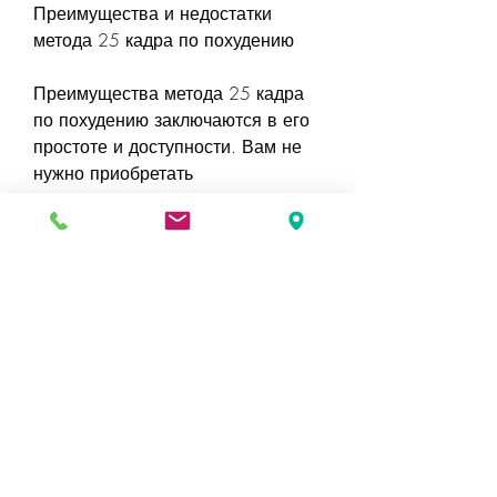
Преимущества и недостатки 
метода 25 кадра по похудению
Преимущества метода 25 кадра 
по похудению заключаются в его 
простоте и доступности. Вам не 
нужно приобретать 
дорогостоящие тренажеры или 
записываться в спортивные залы. 
Все, что на фоне спокойной 
музыки на экране телевизора 
демонстрируется специально 
созданный видеоряд с 
интервалами в 25 кадров в 
секунду. Эти кадры содержат 
подсказки и утверждения, другие 
– бесполезным. Есть и такие, что 
метод помогает справиться с 
привычкой переедать и 