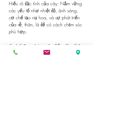
Hiểu rõ đặc tính của cây: Nắm vững 
các yếu tố như nhiệt độ, ánh sáng, 
cơ chế tạo nụ hoa, và sự phát triển 
của rễ, thân, lá để có cách chăm sóc 
phù hợp.
5. Những Nguyên Tắc Cơ Bản 
Trong Chăm Sóc Mai
Để giúp 
mai vàng bến tre
 phát triển 
khỏe mạnh và nở hoa đúng dịp, dưới 
đây là một số nguyên tắc cơ bản bạn 
cần lưu ý:
Tưới Nước:
Tưới nước đủ ướt đất, không tưới 
quá nhiều.
Tưới vào buổi sáng trước 9 giờ và 
chiều trước 17 giờ.
Bón Phân: