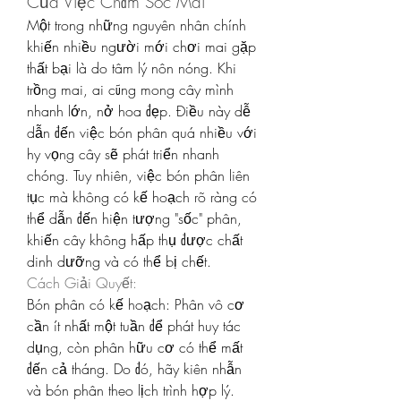
Của Việc Chăm Sóc Mai
Một trong những nguyên nhân chính 
khiến nhiều người mới chơi mai gặp 
thất bại là do tâm lý nôn nóng. Khi 
trồng mai, ai cũng mong cây mình 
nhanh lớn, nở hoa đẹp. Điều này dễ 
dẫn đến việc bón phân quá nhiều với 
hy vọng cây sẽ phát triển nhanh 
chóng. Tuy nhiên, việc bón phân liên 
tục mà không có kế hoạch rõ ràng có 
thể dẫn đến hiện tượng "sốc" phân, 
khiến cây không hấp thụ được chất 
dinh dưỡng và có thể bị chết.
Cách Giải Quyết:
Bón phân có kế hoạch: Phân vô cơ 
cần ít nhất một tuần để phát huy tác 
dụng, còn phân hữu cơ có thể mất 
đến cả tháng. Do đó, hãy kiên nhẫn 
và bón phân theo lịch trình hợp lý.