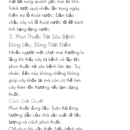
mặt đất xung quanh gốc mai đã khô. 
Tránh tưới quá nhiều lần trong ngày.
Kiểm tra lỗ thoát nước: Đảm bảo 
chậu cây có lỗ thoát nước tốt để tránh 
tình trạng đọng nước.
3. Phun Thuốc Trừ Sâu Bệnh: 
Đúng Liều, Đúng Thời Điểm
Nhiều người mới chơi mai thường lo 
lắng khi thấy cây bị bệnh và lập tức 
phun thuốc trừ sâu bệnh liên tục. Tuy 
nhiên, điều này không những không 
giúp cây khỏe lại mà còn có thể làm 
cây thêm tổn thương nếu lạm dụng 
thuốc.
Cách Giải Quyết:
Phun thuốc đúng liều: Tuân thủ đúng 
hướng dẫn của nhà sản xuất về liều 
lượng và cách phun thuốc.
Chỉ phun khi cần thiết: Nếu bệnh trên 