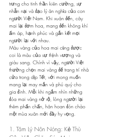
trưng cho tinh thần kiên cường, sự 
nhẫn nại và đạo lý ân nghĩa của con 
người Việt Nam. Khi xuân đến, cây 
mai lại đơm hoa, mang đến không khí 
ấm áp, hạnh phúc và gắn kết mọi 
người lại với nhau.
Màu vàng của hoa mai cũng được 
coi là màu của sự thịnh vượng và 
giàu sang. Chính vì vậy, người Việt 
thường chọn mai vàng để trang trí nhà 
cửa trong dịp Tết, với mong muốn 
mang lại may mắn và phú quý cho 
gia đình. Mỗi khi ngắm nhìn những 
đóa mai vàng nở rộ, lòng người lại 
thêm phấn chấn, hân hoan đón chào 
một mùa xuân mới đầy hy vọng.
1. Tâm Lý Nôn Nóng: Kẻ Thù 