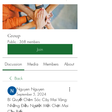
Group
Public
·
368 members
Join
Discussion
Media
Members
About
Back
Nguyen Nguyen
September 5, 2024
Bí Quyết Chăm Sóc Cây Mai Vàng: 
Những Điều Người Mới Chơi Mai 
Cần Biết