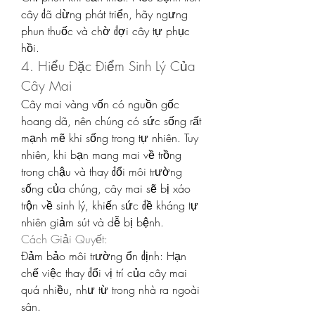
cây đã dừng phát triển, hãy ngưng 
phun thuốc và chờ đợi cây tự phục 
hồi.
4. Hiểu Đặc Điểm Sinh Lý Của 
Cây Mai
Cây mai vàng vốn có nguồn gốc 
hoang dã, nên chúng có sức sống rất 
mạnh mẽ khi sống trong tự nhiên. Tuy 
nhiên, khi bạn mang mai về trồng 
trong chậu và thay đổi môi trường 
sống của chúng, cây mai sẽ bị xáo 
trộn về sinh lý, khiến sức đề kháng tự 
nhiên giảm sút và dễ bị bệnh.
Cách Giải Quyết:
Đảm bảo môi trường ổn định: Hạn 
chế việc thay đổi vị trí của cây mai 
quá nhiều, như từ trong nhà ra ngoài 
sân.