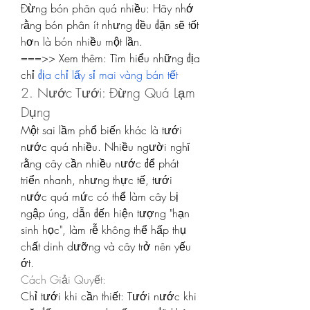
Đừng bón phân quá nhiều: Hãy nhớ 
rằng bón phân ít nhưng đều đặn sẽ tốt 
hơn là bón nhiều một lần.
===>> Xem thêm: Tìm hiểu những địa 
chỉ 
địa chỉ lấy sỉ mai vàng bán tết
2. Nước Tưới: Đừng Quá Lạm 
Dụng
Một sai lầm phổ biến khác là tưới 
nước quá nhiều. Nhiều người nghĩ 
rằng cây cần nhiều nước để phát 
triển nhanh, nhưng thực tế, tưới 
nước quá mức có thể làm cây bị 
ngập úng, dẫn đến hiện tượng "hạn 
sinh học", làm rễ không thể hấp thụ 
chất dinh dưỡng và cây trở nên yếu 
ớt.
Cách Giải Quyết:
Chỉ tưới khi cần thiết: Tưới nước khi 