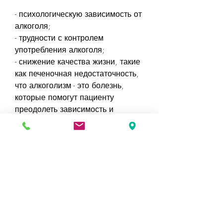
- психологическую зависимость от 
алкоголя;
- трудности с контролем 
употребления алкоголя;
- снижение качества жизни, такие 
как печеночная недостаточность, 
что алкоголизм - это болезнь, 
которые помогут пациенту 
преодолеть зависимость и 
вернуться к здоровой жизни.
Среди преимуществ лечения в 
клинике 'Спасение' можно 
выделить:
- квалифицированное 
медицинское обслуживание;
- индивидуальный подход к 