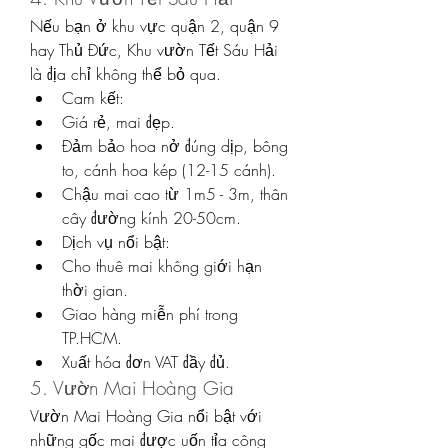
Nếu bạn ở khu vực quận 2, quận 9 
hay Thủ Đức, Khu vườn Tết Sáu Hải 
là địa chỉ không thể bỏ qua.
Cam kết:
Giá rẻ, mai đẹp.
Đảm bảo hoa nở đúng dịp, bông 
to, cánh hoa kép (12-15 cánh).
Chậu mai cao từ 1m5 - 3m, thân 
cây đường kính 20-50cm.
Dịch vụ nổi bật:
Cho thuê mai không giới hạn 
thời gian.
Giao hàng miễn phí trong 
TP.HCM.
Xuất hóa đơn VAT đầy đủ.
5. Vườn Mai Hoàng Gia
Vườn Mai Hoàng Gia nổi bật với 
những gốc mai được uốn tỉa công 