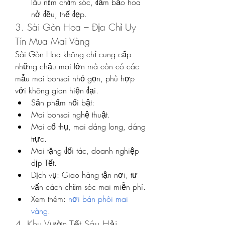
lâu năm chăm sóc, đảm bảo hoa 
nở đều, thế đẹp.
3. Sài Gòn Hoa – Địa Chỉ Uy 
Tín Mua Mai Vàng
Sài Gòn Hoa không chỉ cung cấp 
những chậu mai lớn mà còn có các 
mẫu mai bonsai nhỏ gọn, phù hợp 
với không gian hiện đại.
Sản phẩm nổi bật:
Mai bonsai nghệ thuật.
Mai cổ thụ, mai dáng long, dáng 
trực.
Mai tặng đối tác, doanh nghiệp 
dịp Tết.
Dịch vụ: Giao hàng tận nơi, tư 
vấn cách chăm sóc mai miễn phí.
Xem thêm: 
nơi bán phôi mai 
vàng
.
4. Khu Vườn Tết Sáu Hải