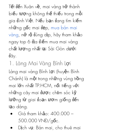
Tết đến Xuân về, mai vàng trở thành 
biểu tượng không thể thiếu trong mỗi 
gia đình Việt. Nếu bạn đang tìm kiếm 
những gốc mai đẹp, 
mua bán mai 
vàng
, nở rộ đúng dịp, hãy tham khảo 
ngay top 6 địa điểm mua mai vàng 
chất lượng nhất tại Sài Gòn dưới 
đây.
1. Làng Mai Vàng Bình Lợi
Làng mai vàng Bình Lợi (huyện Bình 
Chánh) là một trong những vùng trồng 
mai lớn nhất TP.HCM, nổi tiếng với 
những cây mai được chăm sóc kỹ 
lưỡng từ giai đoạn ươm giống đến 
tạo dáng.
Giá tham khảo: 400.000 – 
500.000 VNĐ/gốc.
Dịch vụ: Bán mai, cho thuê mai 