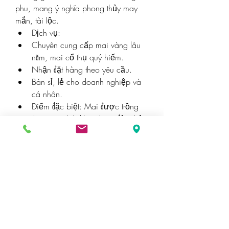
phu, mang ý nghĩa phong thủy may 
mắn, tài lộc.
Dịch vụ:
Chuyên cung cấp mai vàng lâu 
năm, mai cổ thụ quý hiếm.
Nhận đặt hàng theo yêu cầu.
Bán sỉ, lẻ cho doanh nghiệp và 
cá nhân.
Điểm đặc biệt: Mai được trồng 
theo quy trình khoa học, đảm bảo 
chất lượng.
6. Nhà Vườn Mai Thanh Phát
Nhà vườn mai Thanh Phát chuyên 
mai ghép, mai giống chất lượng cao, 
thích hợp để trồng lâu dài.
Sản phẩm:
Mai giống từ 1-3 năm tuổi.
Mai ghép gốc lớn, thích hợp 