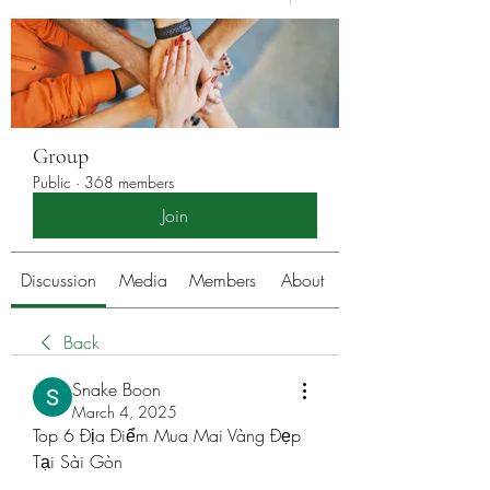
Group
Public
·
368 members
Join
Discussion
Media
Members
About
Back
Snake Boon
March 4, 2025
Top 6 Địa Điểm Mua Mai Vàng Đẹp 
Tại Sài Gòn