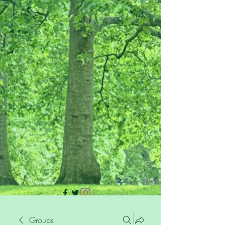
705 437 1683
Groups