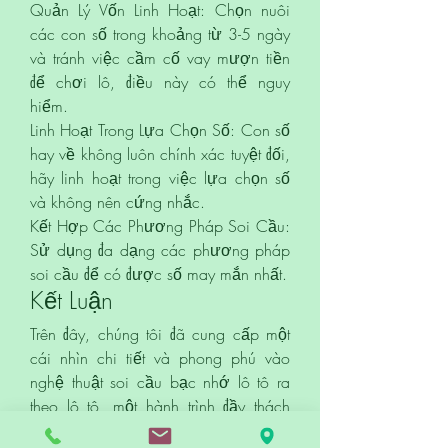
Quản Lý Vốn Linh Hoạt: Chọn nuôi 
các con số trong khoảng từ 3-5 ngày 
và tránh việc cầm cố vay mượn tiền 
để chơi lô, điều này có thể nguy 
hiểm.
Linh Hoạt Trong Lựa Chọn Số: Con số 
hay về không luôn chính xác tuyệt đối, 
hãy linh hoạt trong việc lựa chọn số 
và không nên cứng nhắc.
Kết Hợp Các Phương Pháp Soi Cầu: 
Sử dụng đa dạng các phương pháp 
soi cầu để có được số may mắn nhất.
Kết Luận
Trên đây, chúng tôi đã cung cấp một 
cái nhìn chi tiết và phong phú vào 
nghệ thuật soi cầu bạc nhớ lô tô ra 
theo lô tô, một hành trình đầy thách 
thức và kịch tính khi tham gia đánh lô 