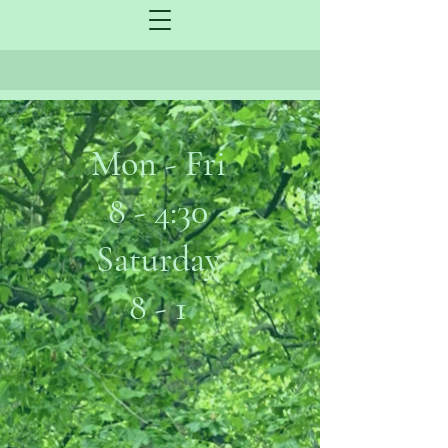
Mon - Fri
8 - 4:30
Saturday
8 - 1