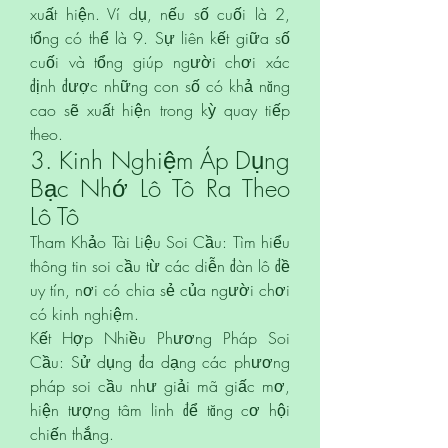
xuất hiện. Ví dụ, nếu số cuối là 2, 
tổng có thể là 9. Sự liên kết giữa số 
cuối và tổng giúp người chơi xác 
định được những con số có khả năng 
cao sẽ xuất hiện trong kỳ quay tiếp 
theo.
3. Kinh Nghiệm Áp Dụng 
Bạc Nhớ Lô Tô Ra Theo 
Lô Tô
Tham Khảo Tài Liệu Soi Cầu: Tìm hiểu 
thông tin soi cầu từ các diễn đàn lô đề 
uy tín, nơi có chia sẻ của người chơi 
có kinh nghiệm.
Kết Hợp Nhiều Phương Pháp Soi 
Cầu: Sử dụng đa dạng các phương 
pháp soi cầu như giải mã giấc mơ, 
hiện tượng tâm linh để tăng cơ hội 
chiến thắng.