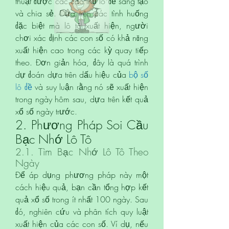
thuật được các cao thủ lô đề sáng tạo 
và chia sẻ. Dựa trên các tình huống 
đặc biệt mà lô tô xuất hiện, người 
chơi xác định các con số có khả năng 
xuất hiện cao trong các kỳ quay tiếp 
theo. Đơn giản hóa, đây là quá trình 
dự đoán dựa trên dấu hiệu của 
bộ số 
lô đề
 và suy luận rằng nó sẽ xuất hiện 
trong ngày hôm sau, dựa trên kết quả 
xổ số ngày trước.
2. Phương Pháp Soi Cầu 
Bạc Nhớ Lô Tô
2.1. Tìm Bạc Nhớ Lô Tô Theo 
Ngày
Để áp dụng phương pháp này một 
cách hiệu quả, bạn cần tổng hợp kết 
quả xổ số trong ít nhất 100 ngày. Sau 
đó, nghiên cứu và phân tích quy luật 
xuất hiện của các con số. Ví dụ, nếu 