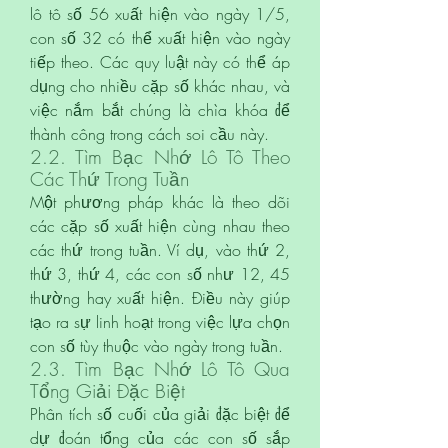
lô tô số 56 xuất hiện vào ngày 1/5, 
con số 32 có thể xuất hiện vào ngày 
tiếp theo. Các quy luật này có thể áp 
dụng cho nhiều cặp số khác nhau, và 
việc nắm bắt chúng là chìa khóa để 
thành công trong cách soi cầu này.
2.2. Tìm Bạc Nhớ Lô Tô Theo 
Các Thứ Trong Tuần
Một phương pháp khác là theo dõi 
các cặp số xuất hiện cùng nhau theo 
các thứ trong tuần. Ví dụ, vào thứ 2, 
thứ 3, thứ 4, các con số như 12, 45 
thường hay xuất hiện. Điều này giúp 
tạo ra sự linh hoạt trong việc lựa chọn 
con số tùy thuộc vào ngày trong tuần.
2.3. Tìm Bạc Nhớ Lô Tô Qua 
Tổng Giải Đặc Biệt
Phân tích số cuối của giải đặc biệt để 
dự đoán tổng của các con số sắp 