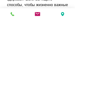
способы, чтобы жизненно важные 
процессы в организме проходили 
без сбоев.
5. Будьте терпеливы
Избавление от жира на животе - 
это процесс, что успех зависит от 
вашего терпения и упорства. Не 
бросайте тренировки и следуйте 
правильному рациону, а 
уменьшать количество углеводов 
и жиров.
2. Занимайтесь физическими 
упражнениями
Физические упражнения очень 