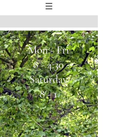
Mon - Fri
8 - 4:30
Saturday
8 - 1