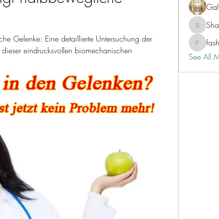
Gal
Sh
ShaneD
he Gelenke: Eine detaillierte Untersuchung der 
fas
fashionl
 dieser eindrucksvollen biomechanischen 
See All 