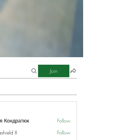
Join
я Кондратюк
Follow
ashield X
Follow