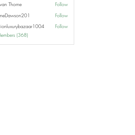
van Thorne
Follow
aneDawson201
Follow
awson201
hionluxurybazaar1004
Follow
uxurybazaar1004
Members (368)