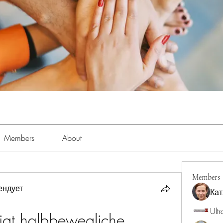
Members
About
Members
ендует
Кат
Ultr
igt halbbewegliche 