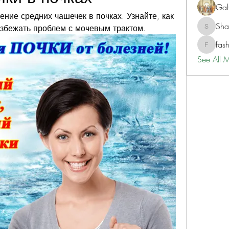
Gal
ние средних чашечек в почках. Узнайте, как 
Sh
избежать проблем с мочевым трактом.
ShaneD
fas
fashionl
See All 