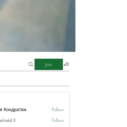
Join
я Кондратюк
Follow
ashield X
Follow