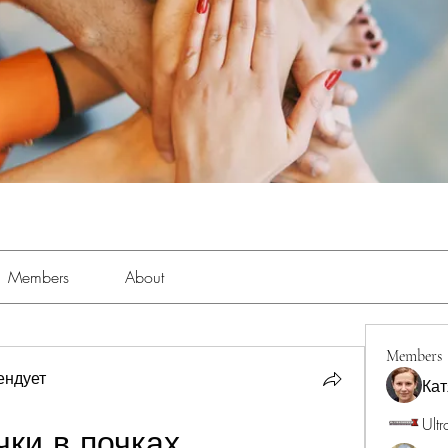
Members
About
Members
ендует
Кат
Ultr
ки в почках