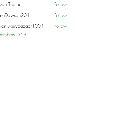
van Thorne
Follow
aneDawson201
Follow
awson201
hionluxurybazaar1004
Follow
uxurybazaar1004
Members (368)