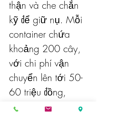
thận và che chắn 
kỹ để giữ nụ. Mỗi 
container chứa 
khoảng 200 cây, 
với chi phí vận 
chuyển lên tới 50-
60 triệu đồng, 
chưa kể chi phí 
bán hàng, thuê 