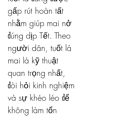
gấp rút hoàn tất 
nhằm giúp mai nở 
đúng dịp Tết. Theo 
người dân, tuốt lá 
mai là kỹ thuật 
quan trọng nhất, 
đòi hỏi kinh nghiệm 
và sự khéo léo để 
không làm tổn 