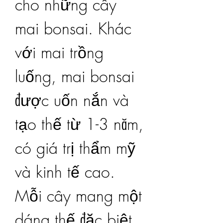
cho những cây 
mai bonsai. Khác 
với mai trồng 
luống, mai bonsai 
được uốn nắn và 
tạo thế từ 1-3 năm, 
có giá trị thẩm mỹ 
và kinh tế cao. 
Mỗi cây mang một 
dáng thế đặc biệt 