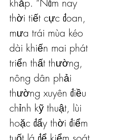
khắp. “Năm nay 
thời tiết cực đoan, 
mưa trái mùa kéo 
dài khiến mai phát 
triển thất thường, 
nông dân phải 
thường xuyên điều 
chỉnh kỹ thuật, lùi 
hoặc đẩy thời điểm 
tuốt lá để kiểm soát 