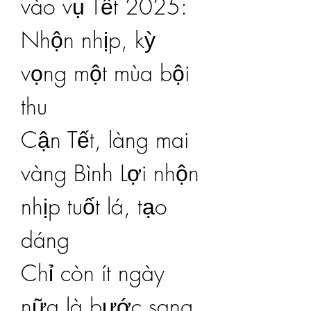
vào vụ Tết 2025: 
Nhộn nhịp, kỳ 
vọng một mùa bội 
thu
Cận Tết, làng mai 
vàng Bình Lợi nhộn 
nhịp tuốt lá, tạo 
dáng
Chỉ còn ít ngày 
nữa là bước sang 