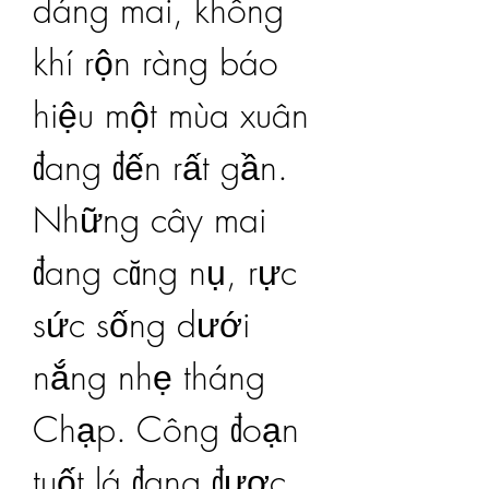
dáng mai, không 
khí rộn ràng báo 
hiệu một mùa xuân 
đang đến rất gần.
Những cây mai 
đang căng nụ, rực 
sức sống dưới 
nắng nhẹ tháng 
Chạp. Công đoạn 
tuốt lá đang được 