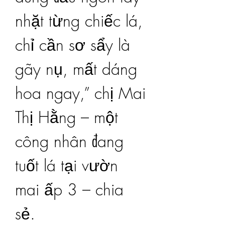
nhặt từng chiếc lá, 
chỉ cần sơ sẩy là 
gãy nụ, mất dáng 
hoa ngay,” chị Mai 
Thị Hằng – một 
công nhân đang 
tuốt lá tại vườn 
mai ấp 3 – chia 
sẻ.