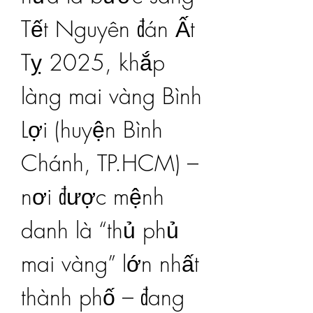
Tết Nguyên đán Ất 
Tỵ 2025, khắp 
làng mai vàng Bình 
Lợi (huyện Bình 
Chánh, TP.HCM) – 
nơi được mệnh 
danh là “thủ phủ 
mai vàng” lớn nhất 
thành phố – đang 