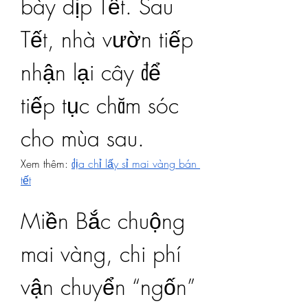
bày dịp Tết. Sau 
Tết, nhà vườn tiếp 
nhận lại cây để 
tiếp tục chăm sóc 
cho mùa sau.
Xem thêm: 
địa chỉ lấy sỉ mai vàng bán 
tết
Miền Bắc chuộng 
mai vàng, chi phí 
vận chuyển “ngốn” 