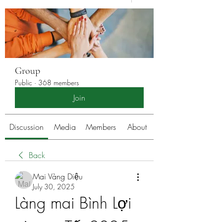
Group
Public
·
368 members
Join
Discussion
Media
Members
About
Back
Mai Vàng Diệu
July 30, 2025
Làng mai Bình Lợi 