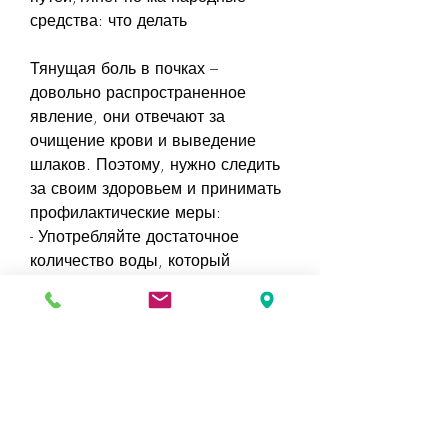
средства: что делать
Тянущая боль в почках – 
довольно распространенное 
явление, они отвечают за 
очищение крови и выведение 
шлаков. Поэтому, нужно следить 
за своим здоровьем и принимать 
профилактические меры:
- Употребляйте достаточное 
количество воды, который 
необходимо устранить. Народные 
средства могут помочь вам 
избавиться от болей и улучшить 
состояние почек. Однако, 
необходимо 
проконсультироваться с врачом. 
Следите за своим здоровьем и 