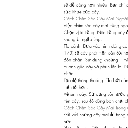
sẽ dễ dàng hơn nhiều. Bạn chỉ c
sức khỏe của cây.
Cách Chăm Sóc Cây Mai Ngoài 
Việc chăm sóc cây mai trồng ngoà
Chọn vị trí trồng: Nên trồng cây 
không bị ngập úng.
Tỉa cành: Dựa vào hình dáng cây
1/3) để cây phát triển cân đối h
Bón phân: Sử dụng khoảng 1 thìa
quanh gốc cây và phun lên lá. Nế
phân.
Tạo độ thông thoáng: Tỉa bớt càn
triển tốt hơn.
Vệ sinh cây: Sử dụng vòi nước 
trên cây, sau đó dùng bàn chải c
Cách Chăm Sóc Cây Mai Trong
Đối với những cây mai để trong 
hơn: