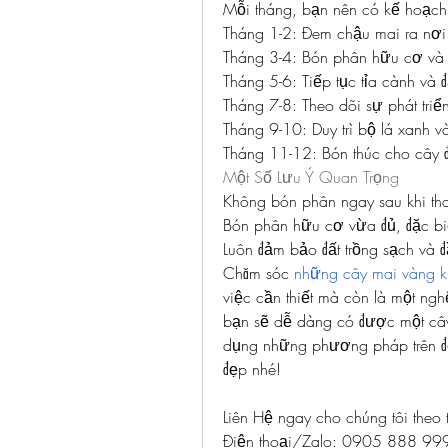
Mỗi tháng, bạn nên có kế hoạch
Tháng 1-2: Đem chậu mai ra nơi t
Tháng 3-4: Bón phân hữu cơ và t
Tháng 5-6: Tiếp tục tỉa cành và
Tháng 7-8: Theo dõi sự phát triể
Tháng 9-10: Duy trì bộ lá xanh 
Tháng 11-12: Bón thúc cho cây 
Một Số Lưu Ý Quan Trọng
Không bón phân ngay sau khi tha
Bón phân hữu cơ vừa đủ, đặc b
Luôn đảm bảo đất trồng sạch và 
Chăm sóc 
những cây mai vàng k
việc cần thiết mà còn là một nghệ
bạn sẽ dễ dàng có được một cây
dụng những phương pháp trên để 
đẹp nhé!
Liên Hệ ngay cho chúng tôi theo 
Điện thoại/Zalo: 0905 888 9