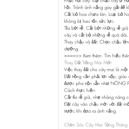
Phục hồi cây: Đặt chậu cây ở n
hồi. Tránh ánh nắng gay gắt để 
Cắt bỏ hoa chưa tàn: Loại bỏ ho
không bị hao tổn sức lực.
Tỉa bớt rễ: Cắt bớt những rễ gi
cây và cắt bỏ những rễ quá dài, 
Thay chậu và đất: Chọn chậu lớn
dưỡng.
====>> Xem thêm: Tìm hiểu thê
Thay Đất Trồng Mai Mới
Việc thay đất cho cây mai là một 
Đất trồng cần phải tơi xốp, giàu
được pha trộn sẵn như NÔNG PH
Cách thực hiện:
Cắt tỉa rễ già, nhẹ nhàng nâng c
Đặt cây vào chậu mới với đất mớ
trước khi đưa ra ánh nắng.
Chăm Sóc Cây Mai Từng Tháng