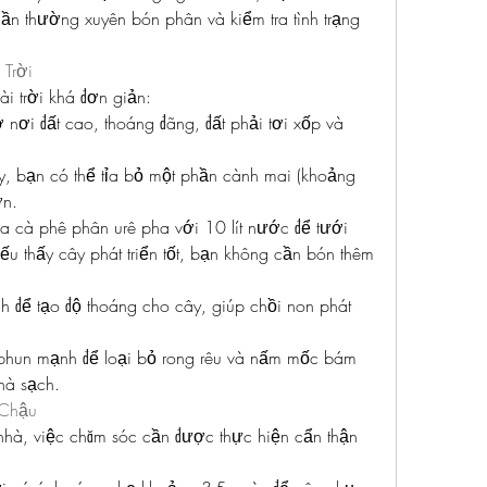
ần thường xuyên bón phân và kiểm tra tình trạng 
Trời
i trời khá đơn giản:
ở nơi đất cao, thoáng đãng, đất phải tơi xốp và 
, bạn có thể tỉa bỏ một phần cành mai (khoảng 
ơn.
 cà phê phân urê pha với 10 lít nước để tưới 
u thấy cây phát triển tốt, bạn không cần bón thêm 
h để tạo độ thoáng cho cây, giúp chồi non phát 
phun mạnh để loại bỏ rong rêu và nấm mốc bám 
hà sạch.
 Chậu
nhà, việc chăm sóc cần được thực hiện cẩn thận 