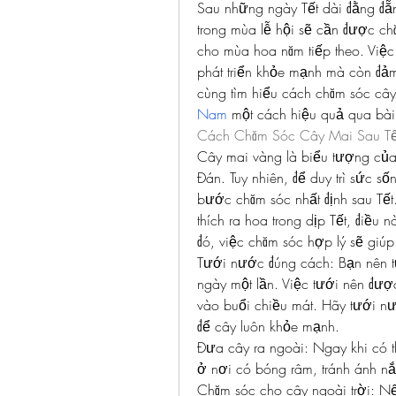
Sau những ngày Tết dài đằng đẵn
trong mùa lễ hội sẽ cần được ch
cho mùa hoa năm tiếp theo. Việc
phát triển khỏe mạnh mà còn đảm
cùng tìm hiểu cách chăm sóc cây
Nam
 một cách hiệu quả qua bài 
Cách Chăm Sóc Cây Mai Sau T
Cây mai vàng là biểu tượng của
Đán. Tuy nhiên, để duy trì sức s
bước chăm sóc nhất định sau Tết
thích ra hoa trong dịp Tết, điều 
đó, việc chăm sóc hợp lý sẽ giúp 
Tưới nước đúng cách: Bạn nên t
ngày một lần. Việc tưới nên đượ
vào buổi chiều mát. Hãy tưới nướ
để cây luôn khỏe mạnh.
Đưa cây ra ngoài: Ngay khi có th
ở nơi có bóng râm, tránh ánh nắng
Chăm sóc cho cây ngoài trời: Nế