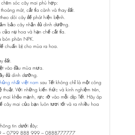
 chăm sóc cây mai phù hợp:
hoáng mát, cắt tỉa cành và thay đất.
heo dõi cây để phát hiện bệnh.
 đảm bảo cây nhận đủ dinh dưỡng.
n của nụ hoa và hạn chế cắt tỉa.
và bón phân NPK.
để chuẩn bị cho mùa ra hoa.
y đất.
iệt vào đầu mùa mưa.
đầy đủ dinh dưỡng.
hủng nhất việt nam
 sau Tết không chỉ là một công 
 thuật. Với những kiến thức và kinh nghiệm trên, 
 mai khỏe mạnh, rực rỡ vào mỗi dịp Tết. Hãy áp 
cây mai của bạn luôn tươi tốt và ra nhiều hoa 
thông tin dưới đây:
99 – 0799 888 999 – 0888777777