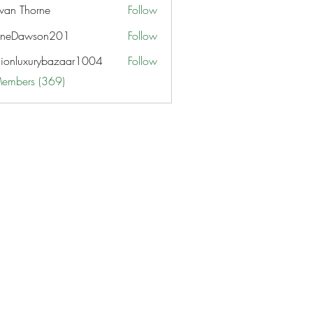
van Thorne
Follow
aneDawson201
Follow
awson201
hionluxurybazaar1004
Follow
uxurybazaar1004
Members (369)