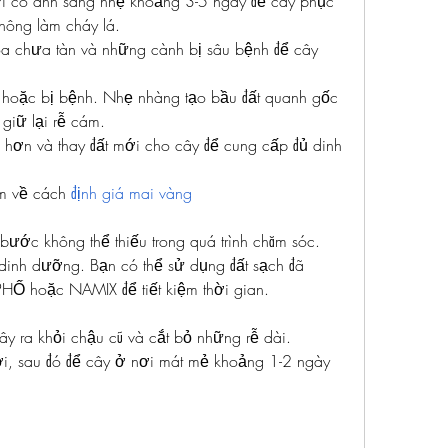
ơi có ánh sáng nhẹ khoảng 3-5 ngày để cây phục 
không làm cháy lá.
a chưa tàn và những cành bị sâu bệnh để cây 
à hoặc bị bệnh. Nhẹ nhàng tạo bầu đất quanh gốc 
giữ lại rễ cám.
 hơn và thay đất mới cho cây để cung cấp đủ dinh 
m về cách 
định giá mai vàng
bước không thể thiếu trong quá trình chăm sóc. 
 dinh dưỡng. Bạn có thể sử dụng đất sạch đã 
Ố hoặc NAMIX để tiết kiệm thời gian.
ây ra khỏi chậu cũ và cắt bỏ những rễ dài.
i, sau đó để cây ở nơi mát mẻ khoảng 1-2 ngày 