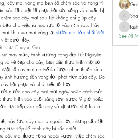
g, cây mai vàng mà bạn đã chăm sóc và trang trí 
Gal
ăm sóc đặc biệt để phục hồi sức sống và chuẩn bị 
Sh
 chăm sóc cây mai sau Tết không chỉ giúp cây 
ShaneD
 bảo cho việc ra hoa rực rỡ vào năm sau. Hãy 
fas
fashionl
 mai khi mua mai vàng tại 
vườn mai lớn nhất Việt 
See All 
viết dưới đây.
ết Như Chuyên Gia
 sự may mắn, thịnh vượng trong dịp Tết Nguyên 
ống và vẻ đẹp cho cây, bạn cần thực hiện một số 
. Một số cây mai có thể đã được phun thuốc kích 
này ảnh hưởng đến vòng đời phát triển của cây. Do 
cây hồi phục và phát triển tốt hơn.
ưới nước cho cây mai mỗi ngày hoặc cách một 
c thực hiện vào buổi sáng sớm trước 9 giờ hoặc 
c trực tiếp vào gốc cây và xịt nước nhẹ lên lá 
ể, hãy đưa cây mai ra ngoài trời, nhưng cần đặt 
 trực tiếp để tránh cây bị sốc nhiệt.
u cây mai được trồng ngoài vườn, việc chăm sóc 