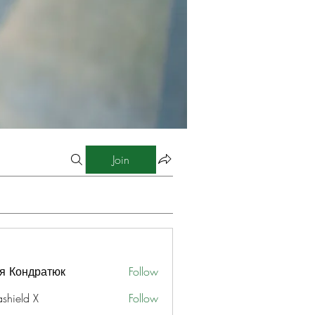
Join
я Кондратюк
Follow
ashield X
Follow